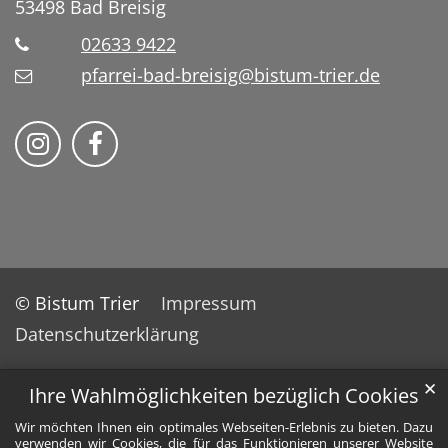
53498
Bad Breisig
02633 9422
pfarrei-bad-breisig@bistum-trier.de
Folge uns auf Instragram
Folge uns auf Facebook
© Bistum Trier
Impressum
Datenschutzerklärung
✕
Ihre Wahlmöglichkeiten bezüglich Cookies
Wir möchten Ihnen ein optimales Webseiten-Erlebnis zu bieten. Dazu
verwenden wir Cookies, die für das Funktionieren unserer Website