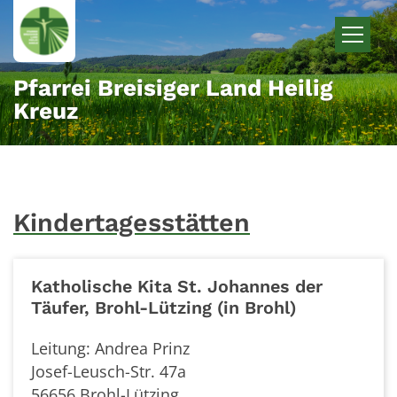
Zum Inhalt springen
Pfarrei Breisiger Land Heilig
Kreuz
Kindertagesstätten
Katholische Kita St. Johannes der
Täufer, Brohl-Lützing (in Brohl)
Leitung: Andrea Prinz
Josef-Leusch-Str. 47a
56656 Brohl-Lützing