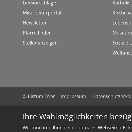
Liedvorschläge
Katholi
Mitarbeiterportal
Kirche v
Newsletter
Lebensb
Pfarreifinder
Museum
Stellenanzeigen
Soziale 
Weltans
© Bistum Trier
Impressum
Datenschutzerkl
Ihre Wahlmöglichkeiten bezüg
Wir möchten Ihnen ein optimales Webseiten-Erleb