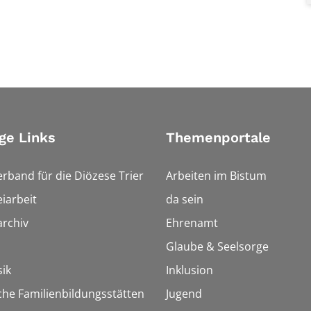
ge Links
Themenportale
erband für die Diözese Trier
Arbeiten im Bistum
iarbeit
da sein
rchiv
Ehrenamt
Glaube & Seelsorge
ik
Inklusion
che Familienbildungsstätten
Jugend