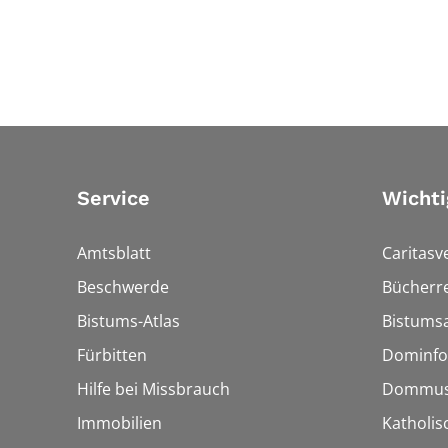
Service
Wichti
Amtsblatt
Caritasv
Beschwerde
Bücherre
Bistums-Atlas
Bistumsa
Fürbitten
Dominfo
Hilfe bei Missbrauch
Dommus
Immobilien
Katholis