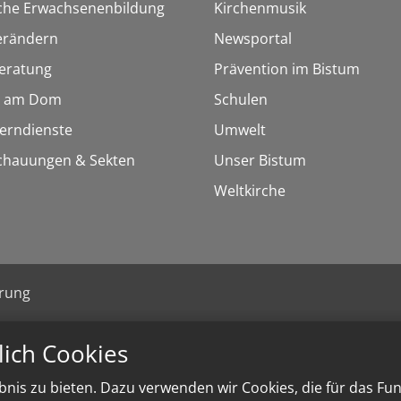
sche Erwachsenenbildung
Kirchenmusik
erändern
Newsportal
eratung
Prävention im Bistum
 am Dom
Schulen
Lerndienste
Umwelt
chauungen & Sekten
Unser Bistum
Weltkirche
ärung
lich Cookies
nis zu bieten. Dazu verwenden wir Cookies, die für das Fu