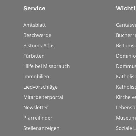
Service
Wichti
Amtsblatt
Caritasv
Beschwerde
Bücherre
Bistums-Atlas
Bistumsa
Fürbitten
Dominfo
Hilfe bei Missbrauch
Dommus
Immobilien
Katholis
Liedvorschläge
Katholi
Mitarbeiterportal
Kirche v
Newsletter
Lebensb
Pfarreifinder
Museum
Stellenanzeigen
Soziale 