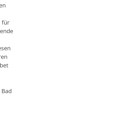
ten
 für
sende
esen
ren
ebet
, Bad