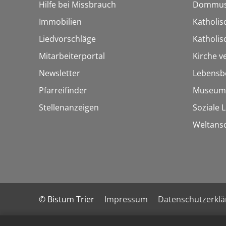
Hilfe bei Missbrauch
Dommus
Immobilien
Katholis
Liedvorschläge
Katholi
Mitarbeiterportal
Kirche v
Newsletter
Lebensb
Pfarreifinder
Museum
Stellenanzeigen
Soziale 
Weltans
© Bistum Trier
Impressum
Datenschutzerkl