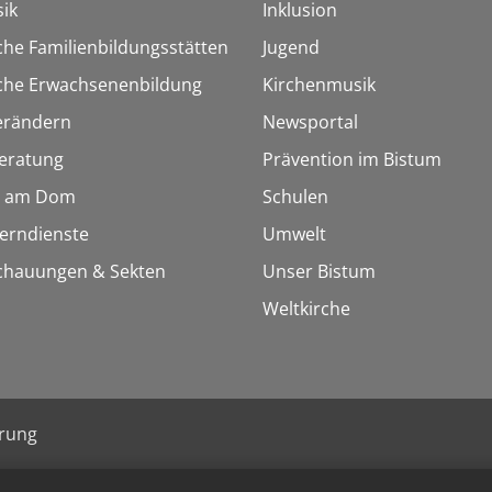
ik
Inklusion
che Familienbildungsstätten
Jugend
sche Erwachsenenbildung
Kirchenmusik
erändern
Newsportal
eratung
Prävention im Bistum
 am Dom
Schulen
Lerndienste
Umwelt
chauungen & Sekten
Unser Bistum
Weltkirche
ärung