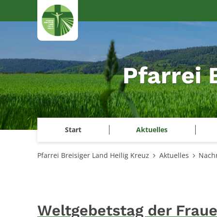
Zum Inhalt springen
Pfarrei 
Start
Aktuelles
Pfarrei Breisiger Land Heilig Kreuz
Aktuelles
Nachr
Weltgebetstag der Frau