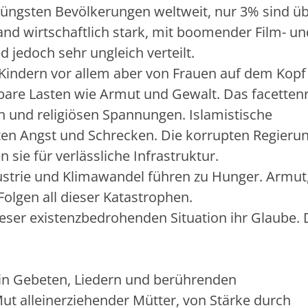
r jüngsten Bevölkerungen weltweit, nur 3% sind ü
 Land wirtschaftlich stark, mit boomender Film- un
 jedoch sehr ungleich verteilt.
Kindern vor allem aber von Frauen auf dem Kopf
tbare Lasten wie Armut und Gewalt. Das facetten
en und religiösen Spannungen. Islamistische
en Angst und Schrecken. Die korrupten Regieru
ie für verlässliche Infrastruktur.
trie und Klimawandel führen zu Hunger. Armut
Folgen all dieser Katastrophen.
eser existenzbedrohenden Situation ihr Glaube. 
– in Gebeten, Liedern und berührenden
ut alleinerziehender Mütter, von Stärke durch