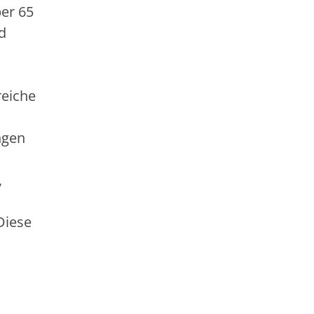
ber 65
d
reiche
ngen
,
Diese