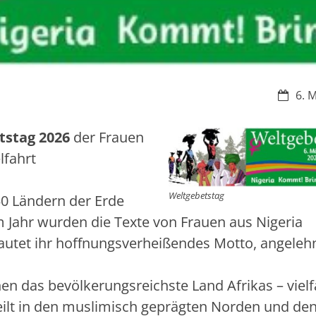
Datum
6. 
tstag 2026
der Frauen
lfahrt
Weltgebetstag
50 Ländern der Erde
m Jahr wurden die Texte von Frauen aus Nigeria
 lautet ihr hoffnungsverheißendes Motto, angeleh
en das bevölkerungsreichste Land Afrikas – vielfä
eilt in den muslimisch geprägten Norden und de