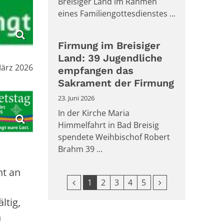
Breisiger Land im Rahmen
eines Familiengottesdienstes ...
Firmung im Breisiger
Land: 39 Jugendliche
:
März 2026
empfangen das
Sakrament der Firmung
23. Juni 2026
In der Kirche Maria
Himmelfahrt in Bad Breisig
spendete Weihbischof Robert
Brahm 39 ...
nt an
Vorherige Seite
Nächste Seite
1
2
3
4
5
ltig,
n