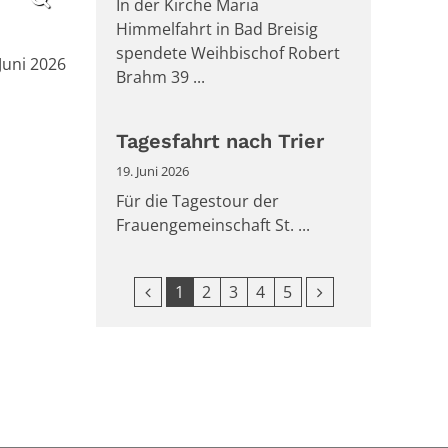
In der Kirche Maria
Himmelfahrt in Bad Breisig
spendete Weihbischof Robert
m:
 Juni 2026
Brahm 39 ...
Tagesfahrt nach Trier
19. Juni 2026
Für die Tagestour der
Frauengemeinschaft St. ...
Vorherige Seite
Nächste Seite
1
2
3
4
5