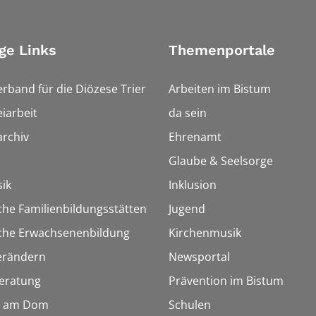
ge Links
Themenportale
erband für die Diözese Trier
Arbeiten im Bistum
iarbeit
da sein
rchiv
Ehrenamt
Glaube & Seelsorge
ik
Inklusion
che Familienbildungsstätten
Jugend
sche Erwachsenenbildung
Kirchenmusik
erändern
Newsportal
eratung
Prävention im Bistum
 am Dom
Schulen