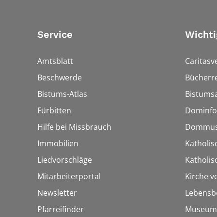
Service
Wichti
Amtsblatt
Caritasv
Beschwerde
Bücherre
Bistums-Atlas
Bistumsa
Fürbitten
Dominfo
Hilfe bei Missbrauch
Dommus
Immobilien
Katholis
Liedvorschläge
Katholi
Mitarbeiterportal
Kirche v
Newsletter
Lebensb
Pfarreifinder
Museum