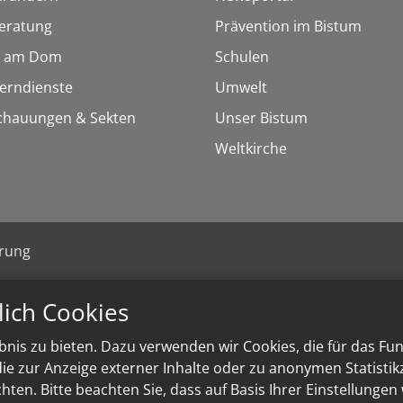
eratung
Prävention im Bistum
 am Dom
Schulen
Lerndienste
Umwelt
chauungen & Sekten
Unser Bistum
Weltkirche
ärung
lich Cookies
nis zu bieten. Dazu verwenden wir Cookies, die für das Fu
e zur Anzeige externer Inhalte oder zu anonymen Statisti
ten. Bitte beachten Sie, dass auf Basis Ihrer Einstellungen