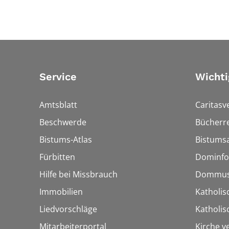
Service
Wichti
Amtsblatt
Caritasv
Beschwerde
Bücherre
Bistums-Atlas
Bistumsa
Fürbitten
Dominfo
Hilfe bei Missbrauch
Dommus
Immobilien
Katholis
Liedvorschläge
Katholi
Mitarbeiterportal
Kirche v