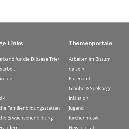
ge Links
Themenportale
erband für die Diözese Trier
Arbeiten im Bistum
iarbeit
da sein
rchiv
Ehrenamt
Glaube & Seelsorge
ik
Inklusion
che Familienbildungsstätten
Jugend
sche Erwachsenenbildung
Kirchenmusik
erändern
Newsportal